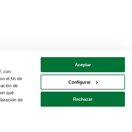
Aceptar
P, con
n el fin de
Configurar
gación de
con qué
Rechazar
laración de
Política de cookies
Contacto
 varios metros