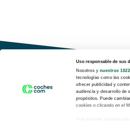
Uso responsable de sus 
Nosotros y
nuestros 1022
tecnologías como las cooki
Conduce tu futuro,
ofrecer publicidad y conte
desata tu movilidad
audiencia y desarrollo de 
propósitos. Puede cambiar
cookies o clicando en el 
Si lo permite, también qui
Acerca de nosotros
Aviso legal
Recopilar información