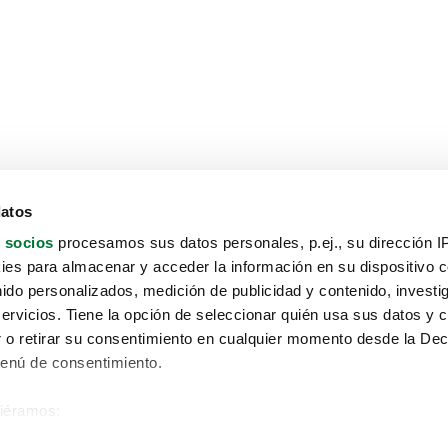
datos
 socios
procesamos sus datos personales, p.ej., su dirección I
es para almacenar y acceder la información en su dispositivo co
nido personalizados, medición de publicidad y contenido, investi
servicios. Tiene la opción de seleccionar quién usa sus datos y 
 o retirar su consentimiento en cualquier momento desde la Dec
Menú de consentimiento.
siéramos:
Aviso protección de datos
 sobre su ubicación geográfica que puede tener una precisión de