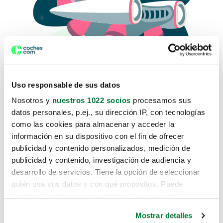
Uso responsable de sus datos
Nosotros y
nuestros 1022 socios
procesamos sus
datos personales, p.ej., su dirección IP, con tecnologías
como las cookies para almacenar y acceder la
Lo sentimos, no sabemos como
información en su dispositivo con el fin de ofrecer
te hemos traido hasta aquí.
publicidad y contenido personalizados, medición de
publicidad y contenido, investigación de audiencia y
desarrollo de servicios. Tiene la opción de seleccionar
Pero puedes encontrar el coche que estás
quién usa sus datos y con qué propósitos. Puede
buscando en alguno de estos enlaces:
cambiar o retirar su consentimiento en cualquier
momento desde la Declaración de cookies o clicando en
Coches nuevos
Mostrar detalles
el Menú de consentimiento.