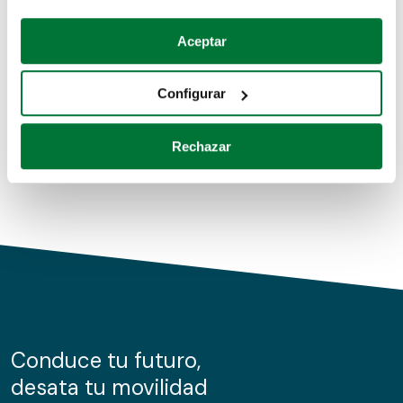
Coches de segunda mano
Si lo permite, también quisiéramos:
Aceptar
Recopilar información sobre su ubicación geográfica
Coches de km0
que puede tener una precisión de varios metros
Configurar
Coches de renting
Identificar su dispositivo analizándolo activamente
para buscar características específicas (huellas
Rechazar
digitales)
Obtenga más información sobre cómo se procesan sus
datos personales y establezca sus preferencias en la
sección de datos
. Puede cambiar o retirar su
consentimiento en cualquier momento en la Declaración
de cookies.
Las cookies de este sitio web se usan para personalizar
el contenido y los anuncios, ofrecer funciones de redes
sociales y analizar el tráfico. Además, compartimos
Conduce tu futuro,
información sobre el uso que haga del sitio web con
desata tu movilidad
nuestros partners de redes sociales, publicidad y análisis