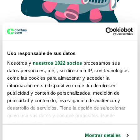
Uso responsable de sus datos
Nosotros y
nuestros 1022 socios
procesamos sus
datos personales, p.ej., su dirección IP, con tecnologías
como las cookies para almacenar y acceder la
Lo sentimos, no sabemos como
información en su dispositivo con el fin de ofrecer
te hemos traido hasta aquí.
publicidad y contenido personalizados, medición de
publicidad y contenido, investigación de audiencia y
desarrollo de servicios. Tiene la opción de seleccionar
Pero puedes encontrar el coche que estás
quién usa sus datos y con qué propósitos. Puede
buscando en alguno de estos enlaces:
cambiar o retirar su consentimiento en cualquier
momento desde la Declaración de cookies o clicando en
Coches nuevos
Mostrar detalles
el Menú de consentimiento.