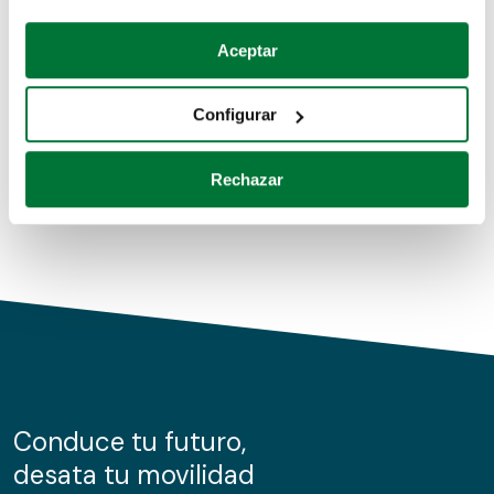
Coches de segunda mano
Si lo permite, también quisiéramos:
Aceptar
Recopilar información sobre su ubicación geográfica
Coches de km0
que puede tener una precisión de varios metros
Configurar
Coches de renting
Identificar su dispositivo analizándolo activamente
para buscar características específicas (huellas
Rechazar
digitales)
Obtenga más información sobre cómo se procesan sus
datos personales y establezca sus preferencias en la
sección de datos
. Puede cambiar o retirar su
consentimiento en cualquier momento en la Declaración
de cookies.
Las cookies de este sitio web se usan para personalizar
el contenido y los anuncios, ofrecer funciones de redes
sociales y analizar el tráfico. Además, compartimos
Conduce tu futuro,
información sobre el uso que haga del sitio web con
desata tu movilidad
nuestros partners de redes sociales, publicidad y análisis