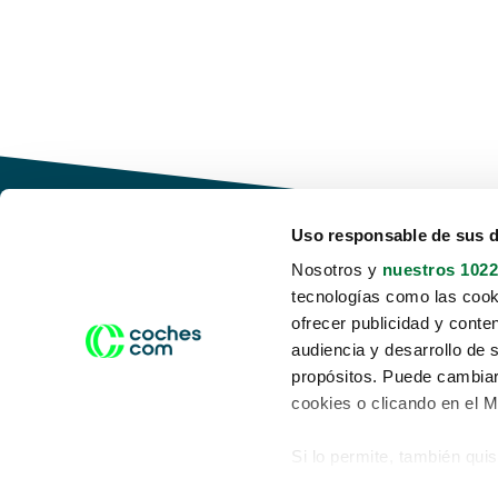
Uso responsable de sus 
Nosotros y
nuestros 1022
tecnologías como las cooki
Conduce tu futuro,
ofrecer publicidad y conte
desata tu movilidad
audiencia y desarrollo de 
propósitos. Puede cambiar
cookies o clicando en el 
Si lo permite, también qui
Acerca de nosotros
Aviso legal
Recopilar información