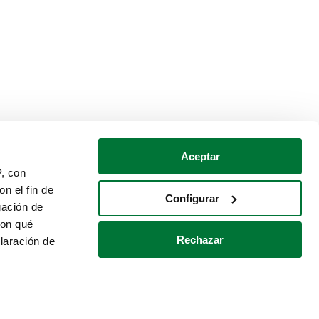
Aceptar
P, con
n el fin de
Configurar
gación de
con qué
Rechazar
laración de
Política de cookies
Contacto
 varios metros