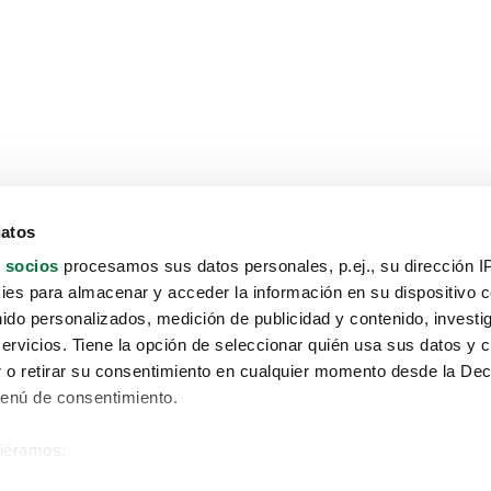
datos
 socios
procesamos sus datos personales, p.ej., su dirección I
es para almacenar y acceder la información en su dispositivo co
nido personalizados, medición de publicidad y contenido, investi
servicios. Tiene la opción de seleccionar quién usa sus datos y 
 o retirar su consentimiento en cualquier momento desde la Dec
Menú de consentimiento.
siéramos:
Aviso protección de datos
 sobre su ubicación geográfica que puede tener una precisión de