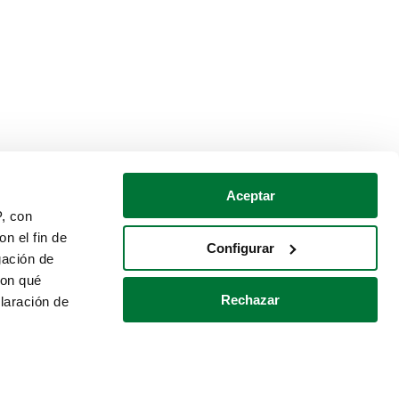
Aceptar
P, con
n el fin de
Configurar
gación de
con qué
Rechazar
laración de
Política de cookies
Contacto
 varios metros