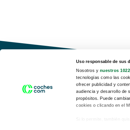
Uso responsable de sus 
Nosotros y
nuestros 1022
tecnologías como las cooki
Conduce tu futuro,
ofrecer publicidad y conte
desata tu movilidad
audiencia y desarrollo de 
propósitos. Puede cambiar
cookies o clicando en el 
Si lo permite, también qui
Acerca de nosotros
Aviso legal
Recopilar información