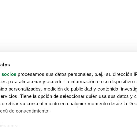
datos
 socios
procesamos sus datos personales, p.ej., su dirección I
es para almacenar y acceder la información en su dispositivo co
nido personalizados, medición de publicidad y contenido, investi
servicios. Tiene la opción de seleccionar quién usa sus datos y 
 o retirar su consentimiento en cualquier momento desde la Dec
Menú de consentimiento.
siéramos:
Aviso protección de datos
 sobre su ubicación geográfica que puede tener una precisión de