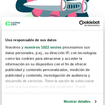
Uso responsable de sus datos
Nosotros y
nuestros 1022 socios
procesamos sus
datos personales, p.ej., su dirección IP, con tecnologías
como las cookies para almacenar y acceder la
Lo sentimos, no sabemos como
información en su dispositivo con el fin de ofrecer
te hemos traido hasta aquí.
publicidad y contenido personalizados, medición de
publicidad y contenido, investigación de audiencia y
desarrollo de servicios. Tiene la opción de seleccionar
Pero puedes encontrar el coche que estás
quién usa sus datos y con qué propósitos. Puede
buscando en alguno de estos enlaces:
cambiar o retirar su consentimiento en cualquier
momento desde la Declaración de cookies o clicando en
Coches nuevos
Mostrar detalles
el Menú de consentimiento.