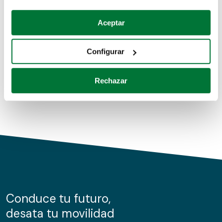
Coches de segunda mano
Si lo permite, también quisiéramos:
Aceptar
Recopilar información sobre su ubicación geográfica
Coches de km0
que puede tener una precisión de varios metros
Configurar
Coches de renting
Identificar su dispositivo analizándolo activamente
para buscar características específicas (huellas
Rechazar
digitales)
Obtenga más información sobre cómo se procesan sus
datos personales y establezca sus preferencias en la
sección de datos
. Puede cambiar o retirar su
consentimiento en cualquier momento en la Declaración
de cookies.
Las cookies de este sitio web se usan para personalizar
el contenido y los anuncios, ofrecer funciones de redes
sociales y analizar el tráfico. Además, compartimos
Conduce tu futuro,
información sobre el uso que haga del sitio web con
desata tu movilidad
nuestros partners de redes sociales, publicidad y análisis