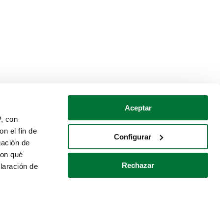
Aceptar
P, con
n el fin de
Configurar
gación de
con qué
Rechazar
laración de
Política de cookies
Contacto
 varios metros