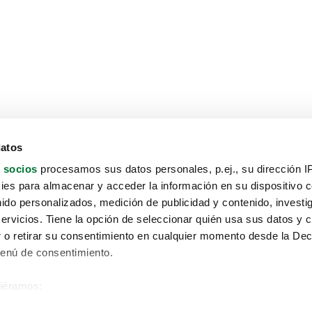
datos
 socios
procesamos sus datos personales, p.ej., su dirección I
es para almacenar y acceder la información en su dispositivo co
nido personalizados, medición de publicidad y contenido, investi
servicios. Tiene la opción de seleccionar quién usa sus datos y 
 o retirar su consentimiento en cualquier momento desde la Dec
Menú de consentimiento.
siéramos:
Aviso protección de datos
 sobre su ubicación geográfica que puede tener una precisión de