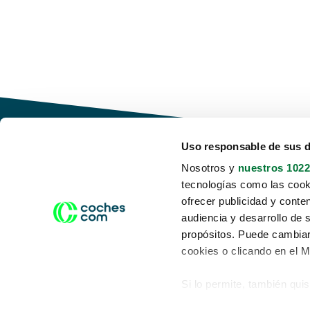
Uso responsable de sus 
Nosotros y
nuestros 1022
tecnologías como las cooki
Conduce tu futuro,
ofrecer publicidad y conte
desata tu movilidad
audiencia y desarrollo de 
propósitos. Puede cambiar
cookies o clicando en el 
Si lo permite, también qui
Acerca de nosotros
Aviso legal
Recopilar información