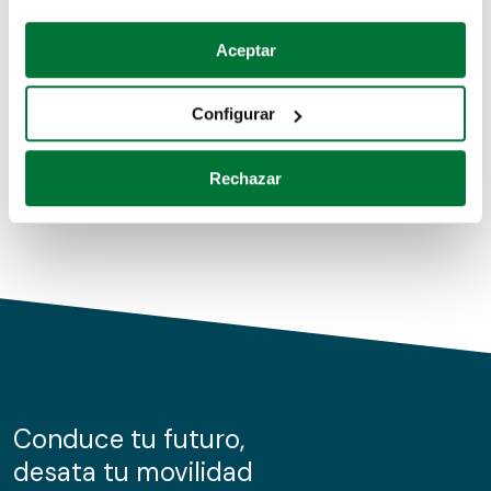
Coches de segunda mano
Si lo permite, también quisiéramos:
Aceptar
Recopilar información sobre su ubicación geográfica
Coches de km0
que puede tener una precisión de varios metros
Configurar
Coches de renting
Identificar su dispositivo analizándolo activamente
para buscar características específicas (huellas
Rechazar
digitales)
Obtenga más información sobre cómo se procesan sus
datos personales y establezca sus preferencias en la
sección de datos
. Puede cambiar o retirar su
consentimiento en cualquier momento en la Declaración
de cookies.
Las cookies de este sitio web se usan para personalizar
el contenido y los anuncios, ofrecer funciones de redes
sociales y analizar el tráfico. Además, compartimos
Conduce tu futuro,
información sobre el uso que haga del sitio web con
desata tu movilidad
nuestros partners de redes sociales, publicidad y análisis