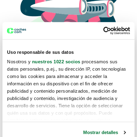
Uso responsable de sus datos
Nosotros y
nuestros 1022 socios
procesamos sus
datos personales, p.ej., su dirección IP, con tecnologías
como las cookies para almacenar y acceder la
Lo sentimos, no sabemos como
información en su dispositivo con el fin de ofrecer
te hemos traido hasta aquí.
publicidad y contenido personalizados, medición de
publicidad y contenido, investigación de audiencia y
desarrollo de servicios. Tiene la opción de seleccionar
Pero puedes encontrar el coche que estás
quién usa sus datos y con qué propósitos. Puede
buscando en alguno de estos enlaces:
cambiar o retirar su consentimiento en cualquier
momento desde la Declaración de cookies o clicando en
Coches nuevos
Mostrar detalles
el Menú de consentimiento.