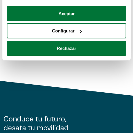
Coches de segunda mano
Si lo permite, también quisiéramos:
Aceptar
Recopilar información sobre su ubicación geográfica
Coches de km0
que puede tener una precisión de varios metros
Configurar
Coches de renting
Identificar su dispositivo analizándolo activamente
para buscar características específicas (huellas
Rechazar
digitales)
Obtenga más información sobre cómo se procesan sus
datos personales y establezca sus preferencias en la
sección de datos
. Puede cambiar o retirar su
consentimiento en cualquier momento en la Declaración
de cookies.
Las cookies de este sitio web se usan para personalizar
el contenido y los anuncios, ofrecer funciones de redes
sociales y analizar el tráfico. Además, compartimos
Conduce tu futuro,
información sobre el uso que haga del sitio web con
desata tu movilidad
nuestros partners de redes sociales, publicidad y análisis