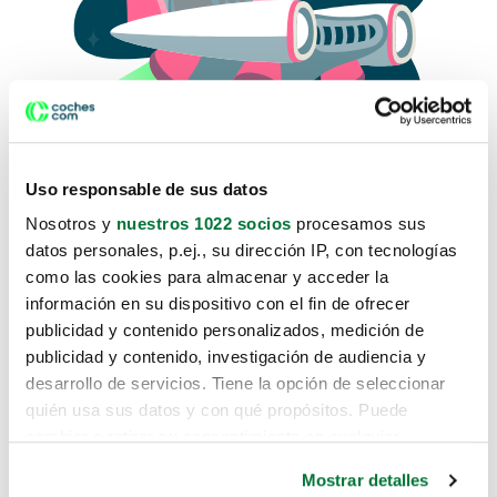
Uso responsable de sus datos
Nosotros y
nuestros 1022 socios
procesamos sus
datos personales, p.ej., su dirección IP, con tecnologías
como las cookies para almacenar y acceder la
Lo sentimos, no sabemos como
información en su dispositivo con el fin de ofrecer
te hemos traido hasta aquí.
publicidad y contenido personalizados, medición de
publicidad y contenido, investigación de audiencia y
desarrollo de servicios. Tiene la opción de seleccionar
Pero puedes encontrar el coche que estás
quién usa sus datos y con qué propósitos. Puede
buscando en alguno de estos enlaces:
cambiar o retirar su consentimiento en cualquier
momento desde la Declaración de cookies o clicando en
Coches nuevos
Mostrar detalles
el Menú de consentimiento.