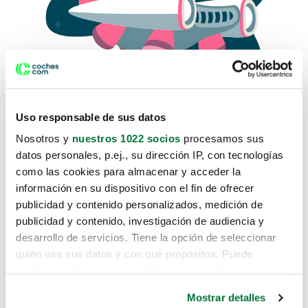
Uso responsable de sus datos
Nosotros y
nuestros 1022 socios
procesamos sus
datos personales, p.ej., su dirección IP, con tecnologías
como las cookies para almacenar y acceder la
Lo sentimos, no sabemos como
información en su dispositivo con el fin de ofrecer
te hemos traido hasta aquí.
publicidad y contenido personalizados, medición de
publicidad y contenido, investigación de audiencia y
desarrollo de servicios. Tiene la opción de seleccionar
Pero puedes encontrar el coche que estás
quién usa sus datos y con qué propósitos. Puede
buscando en alguno de estos enlaces:
cambiar o retirar su consentimiento en cualquier
momento desde la Declaración de cookies o clicando en
Coches nuevos
Mostrar detalles
el Menú de consentimiento.