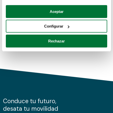
Coches de segunda mano
Si lo permite, también quisiéramos:
Aceptar
Recopilar información sobre su ubicación geográfica
Coches de km0
que puede tener una precisión de varios metros
Configurar
Coches de renting
Identificar su dispositivo analizándolo activamente
para buscar características específicas (huellas
Rechazar
digitales)
Obtenga más información sobre cómo se procesan sus
datos personales y establezca sus preferencias en la
sección de datos
. Puede cambiar o retirar su
consentimiento en cualquier momento en la Declaración
de cookies.
Las cookies de este sitio web se usan para personalizar
el contenido y los anuncios, ofrecer funciones de redes
sociales y analizar el tráfico. Además, compartimos
Conduce tu futuro,
información sobre el uso que haga del sitio web con
desata tu movilidad
nuestros partners de redes sociales, publicidad y análisis