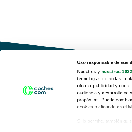
Uso responsable de sus 
Nosotros y
nuestros 1022
tecnologías como las cooki
Conduce tu futuro,
ofrecer publicidad y conte
desata tu movilidad
audiencia y desarrollo de 
propósitos. Puede cambiar
cookies o clicando en el 
Si lo permite, también qui
Acerca de nosotros
Aviso legal
Recopilar información