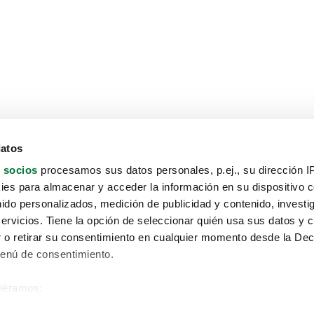
datos
 socios
procesamos sus datos personales, p.ej., su dirección I
es para almacenar y acceder la información en su dispositivo co
nido personalizados, medición de publicidad y contenido, investi
servicios. Tiene la opción de seleccionar quién usa sus datos y 
 o retirar su consentimiento en cualquier momento desde la Dec
Menú de consentimiento.
siéramos:
Aviso protección de datos
 sobre su ubicación geográfica que puede tener una precisión de