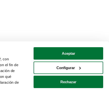
Aceptar
P, con
n el fin de
Configurar
gación de
con qué
Rechazar
laración de
Política de cookies
Contacto
 varios metros