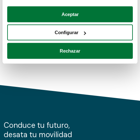
Coches de segunda mano
Si lo permite, también quisiéramos:
Aceptar
Recopilar información sobre su ubicación geográfica
Coches de km0
que puede tener una precisión de varios metros
Configurar
Coches de renting
Identificar su dispositivo analizándolo activamente
para buscar características específicas (huellas
Rechazar
digitales)
Obtenga más información sobre cómo se procesan sus
datos personales y establezca sus preferencias en la
sección de datos
. Puede cambiar o retirar su
consentimiento en cualquier momento en la Declaración
de cookies.
Las cookies de este sitio web se usan para personalizar
el contenido y los anuncios, ofrecer funciones de redes
sociales y analizar el tráfico. Además, compartimos
Conduce tu futuro,
información sobre el uso que haga del sitio web con
desata tu movilidad
nuestros partners de redes sociales, publicidad y análisis