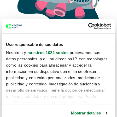
Uso responsable de sus datos
Nosotros y
nuestros 1022 socios
procesamos sus
datos personales, p.ej., su dirección IP, con tecnologías
como las cookies para almacenar y acceder la
Lo sentimos, no sabemos como
información en su dispositivo con el fin de ofrecer
te hemos traido hasta aquí.
publicidad y contenido personalizados, medición de
publicidad y contenido, investigación de audiencia y
desarrollo de servicios. Tiene la opción de seleccionar
Pero puedes encontrar el coche que estás
quién usa sus datos y con qué propósitos. Puede
buscando en alguno de estos enlaces:
cambiar o retirar su consentimiento en cualquier
momento desde la Declaración de cookies o clicando en
Coches nuevos
Mostrar detalles
el Menú de consentimiento.