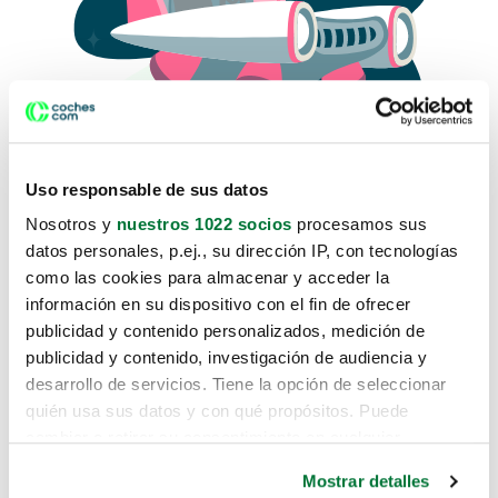
Uso responsable de sus datos
Nosotros y
nuestros 1022 socios
procesamos sus
datos personales, p.ej., su dirección IP, con tecnologías
como las cookies para almacenar y acceder la
Lo sentimos, no sabemos como
información en su dispositivo con el fin de ofrecer
te hemos traido hasta aquí.
publicidad y contenido personalizados, medición de
publicidad y contenido, investigación de audiencia y
desarrollo de servicios. Tiene la opción de seleccionar
Pero puedes encontrar el coche que estás
quién usa sus datos y con qué propósitos. Puede
buscando en alguno de estos enlaces:
cambiar o retirar su consentimiento en cualquier
momento desde la Declaración de cookies o clicando en
Coches nuevos
Mostrar detalles
el Menú de consentimiento.