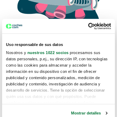
Uso responsable de sus datos
Nosotros y
nuestros 1022 socios
procesamos sus
datos personales, p.ej., su dirección IP, con tecnologías
como las cookies para almacenar y acceder la
Lo sentimos, no sabemos como
información en su dispositivo con el fin de ofrecer
te hemos traido hasta aquí.
publicidad y contenido personalizados, medición de
publicidad y contenido, investigación de audiencia y
desarrollo de servicios. Tiene la opción de seleccionar
Pero puedes encontrar el coche que estás
quién usa sus datos y con qué propósitos. Puede
buscando en alguno de estos enlaces:
cambiar o retirar su consentimiento en cualquier
momento desde la Declaración de cookies o clicando en
Coches nuevos
Mostrar detalles
el Menú de consentimiento.