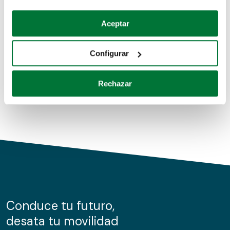
Coches de segunda mano
Si lo permite, también quisiéramos:
Aceptar
Recopilar información sobre su ubicación geográfica
Coches de km0
que puede tener una precisión de varios metros
Configurar
Coches de renting
Identificar su dispositivo analizándolo activamente
para buscar características específicas (huellas
Rechazar
digitales)
Obtenga más información sobre cómo se procesan sus
datos personales y establezca sus preferencias en la
sección de datos
. Puede cambiar o retirar su
consentimiento en cualquier momento en la Declaración
de cookies.
Las cookies de este sitio web se usan para personalizar
el contenido y los anuncios, ofrecer funciones de redes
sociales y analizar el tráfico. Además, compartimos
Conduce tu futuro,
información sobre el uso que haga del sitio web con
desata tu movilidad
nuestros partners de redes sociales, publicidad y análisis