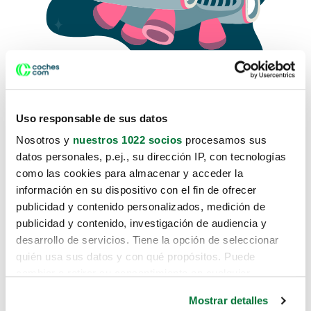
Uso responsable de sus datos
Nosotros y
nuestros 1022 socios
procesamos sus
datos personales, p.ej., su dirección IP, con tecnologías
como las cookies para almacenar y acceder la
Lo sentimos, no sabemos como
información en su dispositivo con el fin de ofrecer
te hemos traido hasta aquí.
publicidad y contenido personalizados, medición de
publicidad y contenido, investigación de audiencia y
desarrollo de servicios. Tiene la opción de seleccionar
Pero puedes encontrar el coche que estás
quién usa sus datos y con qué propósitos. Puede
buscando en alguno de estos enlaces:
cambiar o retirar su consentimiento en cualquier
momento desde la Declaración de cookies o clicando en
Coches nuevos
Mostrar detalles
el Menú de consentimiento.