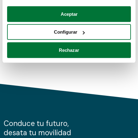
Coches de segunda mano
Si lo permite, también quisiéramos:
Aceptar
Recopilar información sobre su ubicación geográfica
Coches de km0
que puede tener una precisión de varios metros
Configurar
Coches de renting
Identificar su dispositivo analizándolo activamente
para buscar características específicas (huellas
Rechazar
digitales)
Obtenga más información sobre cómo se procesan sus
datos personales y establezca sus preferencias en la
sección de datos
. Puede cambiar o retirar su
consentimiento en cualquier momento en la Declaración
de cookies.
Las cookies de este sitio web se usan para personalizar
el contenido y los anuncios, ofrecer funciones de redes
sociales y analizar el tráfico. Además, compartimos
Conduce tu futuro,
información sobre el uso que haga del sitio web con
desata tu movilidad
nuestros partners de redes sociales, publicidad y análisis