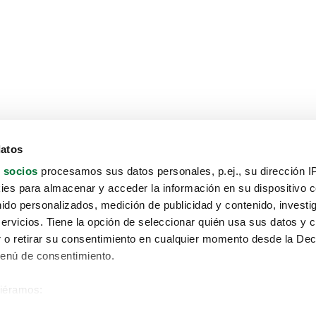
datos
 socios
procesamos sus datos personales, p.ej., su dirección I
es para almacenar y acceder la información en su dispositivo co
nido personalizados, medición de publicidad y contenido, investi
servicios. Tiene la opción de seleccionar quién usa sus datos y 
 o retirar su consentimiento en cualquier momento desde la Dec
Menú de consentimiento.
siéramos:
Aviso protección de datos
 sobre su ubicación geográfica que puede tener una precisión de