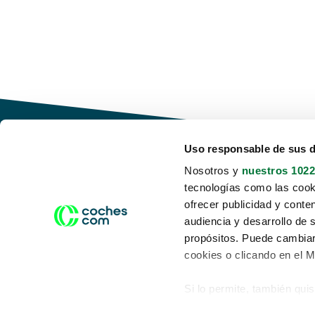
Uso responsable de sus 
Nosotros y
nuestros 1022
tecnologías como las cooki
Conduce tu futuro,
ofrecer publicidad y conte
desata tu movilidad
audiencia y desarrollo de 
propósitos. Puede cambiar
cookies o clicando en el 
Si lo permite, también qui
Acerca de nosotros
Aviso legal
Recopilar información