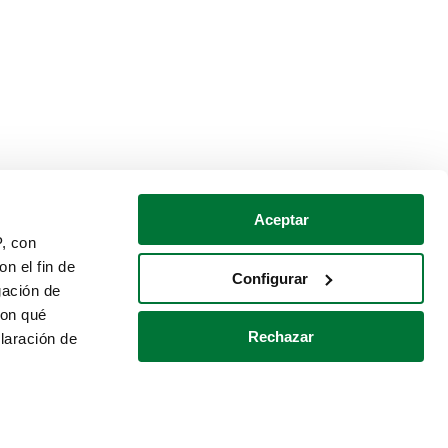
Aceptar
P, con
n el fin de
Configurar
gación de
con qué
Rechazar
laración de
Política de cookies
Contacto
 varios metros