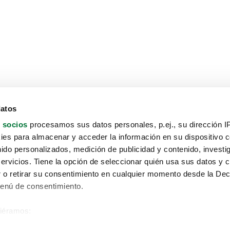
datos
 socios
procesamos sus datos personales, p.ej., su dirección I
es para almacenar y acceder la información en su dispositivo co
nido personalizados, medición de publicidad y contenido, investi
servicios. Tiene la opción de seleccionar quién usa sus datos y 
 o retirar su consentimiento en cualquier momento desde la Dec
Menú de consentimiento.
siéramos:
Aviso protección de datos
 sobre su ubicación geográfica que puede tener una precisión de