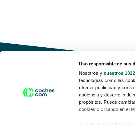
Uso responsable de sus 
Nosotros y
nuestros 1022
tecnologías como las cooki
Conduce tu futuro,
ofrecer publicidad y conte
desata tu movilidad
audiencia y desarrollo de 
propósitos. Puede cambiar
cookies o clicando en el 
Si lo permite, también qui
Acerca de nosotros
Aviso legal
Recopilar información