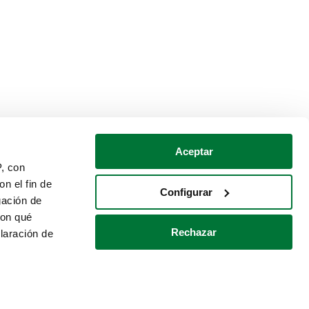
Aceptar
P, con
n el fin de
Configurar
gación de
con qué
Rechazar
laración de
Política de cookies
Contacto
 varios metros