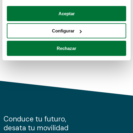
Coches de segunda mano
Si lo permite, también quisiéramos:
Aceptar
Recopilar información sobre su ubicación geográfica
Coches de km0
que puede tener una precisión de varios metros
Configurar
Coches de renting
Identificar su dispositivo analizándolo activamente
para buscar características específicas (huellas
Rechazar
digitales)
Obtenga más información sobre cómo se procesan sus
datos personales y establezca sus preferencias en la
sección de datos
. Puede cambiar o retirar su
consentimiento en cualquier momento en la Declaración
de cookies.
Las cookies de este sitio web se usan para personalizar
el contenido y los anuncios, ofrecer funciones de redes
sociales y analizar el tráfico. Además, compartimos
Conduce tu futuro,
información sobre el uso que haga del sitio web con
desata tu movilidad
nuestros partners de redes sociales, publicidad y análisis