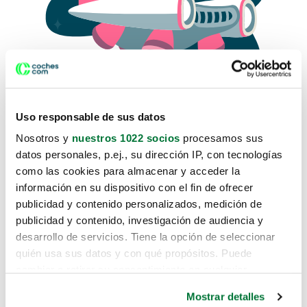
Uso responsable de sus datos
Nosotros y
nuestros 1022 socios
procesamos sus
datos personales, p.ej., su dirección IP, con tecnologías
como las cookies para almacenar y acceder la
Lo sentimos, no sabemos como
información en su dispositivo con el fin de ofrecer
te hemos traido hasta aquí.
publicidad y contenido personalizados, medición de
publicidad y contenido, investigación de audiencia y
desarrollo de servicios. Tiene la opción de seleccionar
Pero puedes encontrar el coche que estás
quién usa sus datos y con qué propósitos. Puede
buscando en alguno de estos enlaces:
cambiar o retirar su consentimiento en cualquier
momento desde la Declaración de cookies o clicando en
Coches nuevos
Mostrar detalles
el Menú de consentimiento.