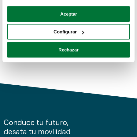
Coches de segunda mano
Si lo permite, también quisiéramos:
Aceptar
Recopilar información sobre su ubicación geográfica
Coches de km0
que puede tener una precisión de varios metros
Configurar
Coches de renting
Identificar su dispositivo analizándolo activamente
para buscar características específicas (huellas
Rechazar
digitales)
Obtenga más información sobre cómo se procesan sus
datos personales y establezca sus preferencias en la
sección de datos
. Puede cambiar o retirar su
consentimiento en cualquier momento en la Declaración
de cookies.
Las cookies de este sitio web se usan para personalizar
el contenido y los anuncios, ofrecer funciones de redes
sociales y analizar el tráfico. Además, compartimos
Conduce tu futuro,
información sobre el uso que haga del sitio web con
desata tu movilidad
nuestros partners de redes sociales, publicidad y análisis