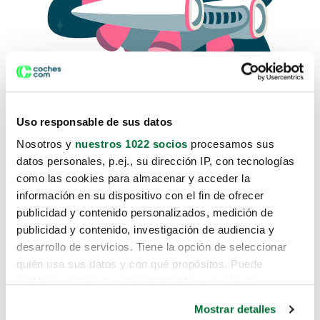
Uso responsable de sus datos
Nosotros y
nuestros 1022 socios
procesamos sus
datos personales, p.ej., su dirección IP, con tecnologías
como las cookies para almacenar y acceder la
Lo sentimos, no sabemos como
información en su dispositivo con el fin de ofrecer
te hemos traido hasta aquí.
publicidad y contenido personalizados, medición de
publicidad y contenido, investigación de audiencia y
desarrollo de servicios. Tiene la opción de seleccionar
Pero puedes encontrar el coche que estás
quién usa sus datos y con qué propósitos. Puede
buscando en alguno de estos enlaces:
cambiar o retirar su consentimiento en cualquier
momento desde la Declaración de cookies o clicando en
Coches nuevos
Mostrar detalles
el Menú de consentimiento.