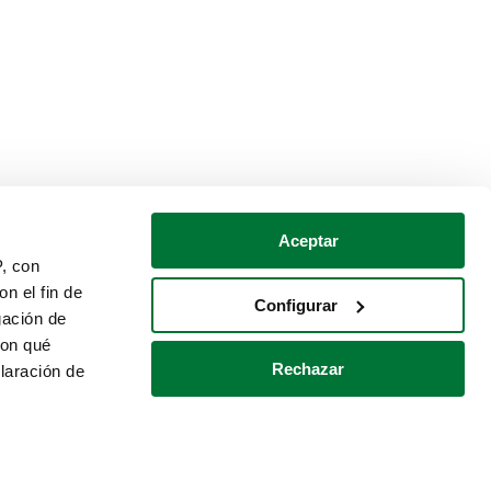
Aceptar
P, con
n el fin de
Configurar
gación de
con qué
Rechazar
laración de
Política de cookies
Contacto
 varios metros