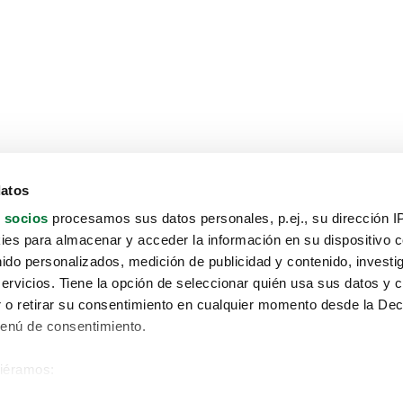
datos
 socios
procesamos sus datos personales, p.ej., su dirección I
es para almacenar y acceder la información en su dispositivo co
nido personalizados, medición de publicidad y contenido, investi
servicios. Tiene la opción de seleccionar quién usa sus datos y 
 o retirar su consentimiento en cualquier momento desde la Dec
Menú de consentimiento.
siéramos:
Aviso protección de datos
 sobre su ubicación geográfica que puede tener una precisión de