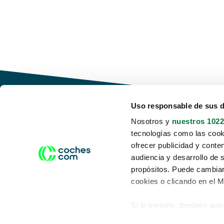
Uso responsable de sus 
Nosotros y
nuestros 1022
tecnologías como las cooki
Conduce tu futuro,
ofrecer publicidad y conte
desata tu movilidad
audiencia y desarrollo de 
propósitos. Puede cambiar
cookies o clicando en el 
Si lo permite, también qui
Acerca de nosotros
Aviso legal
Recopilar información