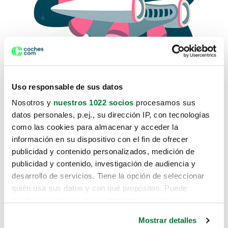
Uso responsable de sus datos
Nosotros y
nuestros 1022 socios
procesamos sus
datos personales, p.ej., su dirección IP, con tecnologías
como las cookies para almacenar y acceder la
Lo sentimos, no sabemos como
información en su dispositivo con el fin de ofrecer
te hemos traido hasta aquí.
publicidad y contenido personalizados, medición de
publicidad y contenido, investigación de audiencia y
desarrollo de servicios. Tiene la opción de seleccionar
Pero puedes encontrar el coche que estás
quién usa sus datos y con qué propósitos. Puede
buscando en alguno de estos enlaces:
cambiar o retirar su consentimiento en cualquier
momento desde la Declaración de cookies o clicando en
Coches nuevos
Mostrar detalles
el Menú de consentimiento.