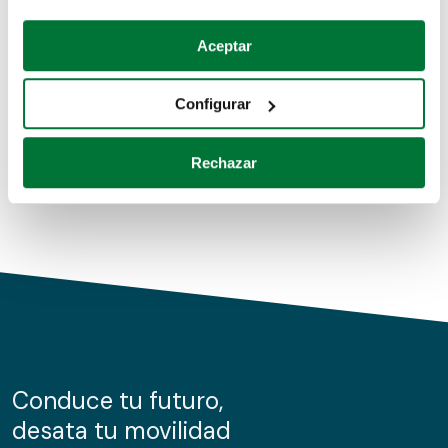
Coches de segunda mano
Si lo permite, también quisiéramos:
Aceptar
Recopilar información sobre su ubicación geográfica
Coches de km0
que puede tener una precisión de varios metros
Configurar
Coches de renting
Identificar su dispositivo analizándolo activamente
para buscar características específicas (huellas
Rechazar
digitales)
Obtenga más información sobre cómo se procesan sus
datos personales y establezca sus preferencias en la
sección de datos
. Puede cambiar o retirar su
consentimiento en cualquier momento en la Declaración
de cookies.
Las cookies de este sitio web se usan para personalizar
el contenido y los anuncios, ofrecer funciones de redes
sociales y analizar el tráfico. Además, compartimos
Conduce tu futuro,
información sobre el uso que haga del sitio web con
desata tu movilidad
nuestros partners de redes sociales, publicidad y análisis