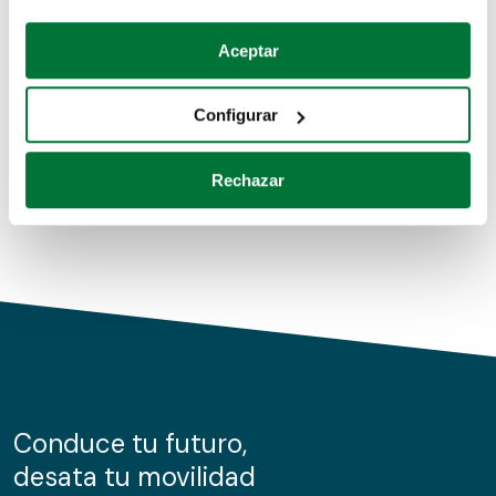
Coches de segunda mano
Si lo permite, también quisiéramos:
Aceptar
Recopilar información sobre su ubicación geográfica
Coches de km0
que puede tener una precisión de varios metros
Configurar
Coches de renting
Identificar su dispositivo analizándolo activamente
para buscar características específicas (huellas
Rechazar
digitales)
Obtenga más información sobre cómo se procesan sus
datos personales y establezca sus preferencias en la
sección de datos
. Puede cambiar o retirar su
consentimiento en cualquier momento en la Declaración
de cookies.
Las cookies de este sitio web se usan para personalizar
el contenido y los anuncios, ofrecer funciones de redes
sociales y analizar el tráfico. Además, compartimos
Conduce tu futuro,
información sobre el uso que haga del sitio web con
desata tu movilidad
nuestros partners de redes sociales, publicidad y análisis