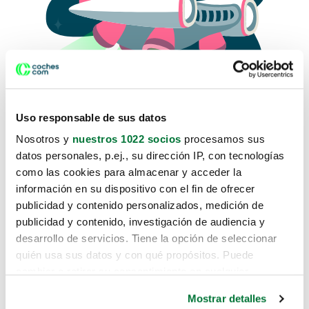
Uso responsable de sus datos
Nosotros y
nuestros 1022 socios
procesamos sus
datos personales, p.ej., su dirección IP, con tecnologías
como las cookies para almacenar y acceder la
Lo sentimos, no sabemos como
información en su dispositivo con el fin de ofrecer
te hemos traido hasta aquí.
publicidad y contenido personalizados, medición de
publicidad y contenido, investigación de audiencia y
desarrollo de servicios. Tiene la opción de seleccionar
Pero puedes encontrar el coche que estás
quién usa sus datos y con qué propósitos. Puede
buscando en alguno de estos enlaces:
cambiar o retirar su consentimiento en cualquier
momento desde la Declaración de cookies o clicando en
Coches nuevos
Mostrar detalles
el Menú de consentimiento.