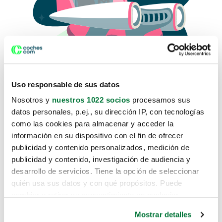
Uso responsable de sus datos
Nosotros y
nuestros 1022 socios
procesamos sus
datos personales, p.ej., su dirección IP, con tecnologías
como las cookies para almacenar y acceder la
Lo sentimos, no sabemos como
información en su dispositivo con el fin de ofrecer
te hemos traido hasta aquí.
publicidad y contenido personalizados, medición de
publicidad y contenido, investigación de audiencia y
desarrollo de servicios. Tiene la opción de seleccionar
Pero puedes encontrar el coche que estás
quién usa sus datos y con qué propósitos. Puede
buscando en alguno de estos enlaces:
cambiar o retirar su consentimiento en cualquier
momento desde la Declaración de cookies o clicando en
Coches nuevos
Mostrar detalles
el Menú de consentimiento.