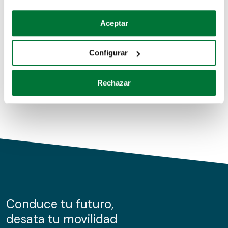
Coches de segunda mano
Si lo permite, también quisiéramos:
Aceptar
Recopilar información sobre su ubicación geográfica
Coches de km0
que puede tener una precisión de varios metros
Configurar
Coches de renting
Identificar su dispositivo analizándolo activamente
para buscar características específicas (huellas
Rechazar
digitales)
Obtenga más información sobre cómo se procesan sus
datos personales y establezca sus preferencias en la
sección de datos
. Puede cambiar o retirar su
consentimiento en cualquier momento en la Declaración
de cookies.
Las cookies de este sitio web se usan para personalizar
el contenido y los anuncios, ofrecer funciones de redes
sociales y analizar el tráfico. Además, compartimos
Conduce tu futuro,
información sobre el uso que haga del sitio web con
desata tu movilidad
nuestros partners de redes sociales, publicidad y análisis