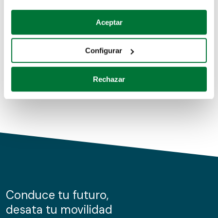
Coches de segunda mano
Si lo permite, también quisiéramos:
Aceptar
Recopilar información sobre su ubicación geográfica
Coches de km0
que puede tener una precisión de varios metros
Configurar
Coches de renting
Identificar su dispositivo analizándolo activamente
para buscar características específicas (huellas
Rechazar
digitales)
Obtenga más información sobre cómo se procesan sus
datos personales y establezca sus preferencias en la
sección de datos
. Puede cambiar o retirar su
consentimiento en cualquier momento en la Declaración
de cookies.
Las cookies de este sitio web se usan para personalizar
el contenido y los anuncios, ofrecer funciones de redes
sociales y analizar el tráfico. Además, compartimos
Conduce tu futuro,
información sobre el uso que haga del sitio web con
desata tu movilidad
nuestros partners de redes sociales, publicidad y análisis