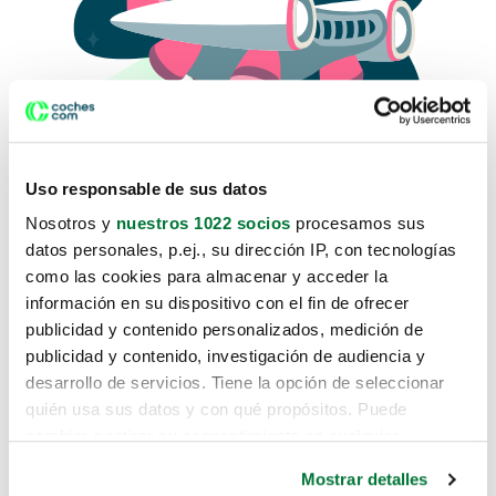
Uso responsable de sus datos
Nosotros y
nuestros 1022 socios
procesamos sus
datos personales, p.ej., su dirección IP, con tecnologías
como las cookies para almacenar y acceder la
Lo sentimos, no sabemos como
información en su dispositivo con el fin de ofrecer
te hemos traido hasta aquí.
publicidad y contenido personalizados, medición de
publicidad y contenido, investigación de audiencia y
desarrollo de servicios. Tiene la opción de seleccionar
Pero puedes encontrar el coche que estás
quién usa sus datos y con qué propósitos. Puede
buscando en alguno de estos enlaces:
cambiar o retirar su consentimiento en cualquier
momento desde la Declaración de cookies o clicando en
Coches nuevos
Mostrar detalles
el Menú de consentimiento.