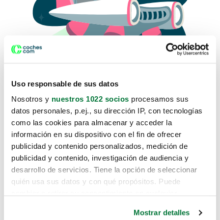
Uso responsable de sus datos
Nosotros y
nuestros 1022 socios
procesamos sus
datos personales, p.ej., su dirección IP, con tecnologías
como las cookies para almacenar y acceder la
Lo sentimos, no sabemos como
información en su dispositivo con el fin de ofrecer
te hemos traido hasta aquí.
publicidad y contenido personalizados, medición de
publicidad y contenido, investigación de audiencia y
desarrollo de servicios. Tiene la opción de seleccionar
Pero puedes encontrar el coche que estás
quién usa sus datos y con qué propósitos. Puede
buscando en alguno de estos enlaces:
cambiar o retirar su consentimiento en cualquier
momento desde la Declaración de cookies o clicando en
Coches nuevos
Mostrar detalles
el Menú de consentimiento.