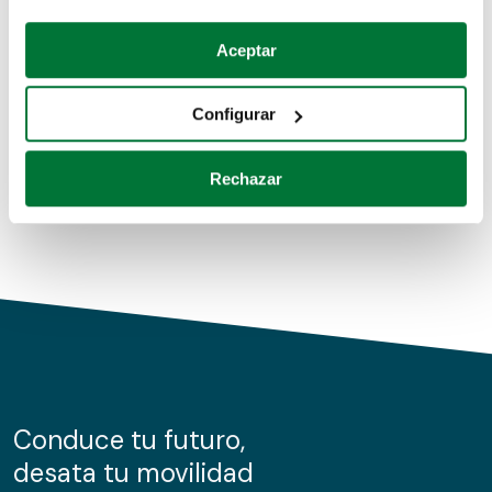
Coches de segunda mano
Si lo permite, también quisiéramos:
Aceptar
Recopilar información sobre su ubicación geográfica
Coches de km0
que puede tener una precisión de varios metros
Configurar
Coches de renting
Identificar su dispositivo analizándolo activamente
para buscar características específicas (huellas
Rechazar
digitales)
Obtenga más información sobre cómo se procesan sus
datos personales y establezca sus preferencias en la
sección de datos
. Puede cambiar o retirar su
consentimiento en cualquier momento en la Declaración
de cookies.
Las cookies de este sitio web se usan para personalizar
el contenido y los anuncios, ofrecer funciones de redes
sociales y analizar el tráfico. Además, compartimos
Conduce tu futuro,
información sobre el uso que haga del sitio web con
desata tu movilidad
nuestros partners de redes sociales, publicidad y análisis