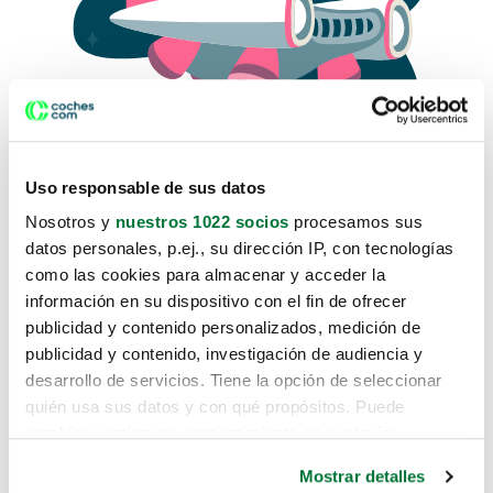
Uso responsable de sus datos
Nosotros y
nuestros 1022 socios
procesamos sus
datos personales, p.ej., su dirección IP, con tecnologías
como las cookies para almacenar y acceder la
Lo sentimos, no sabemos como
información en su dispositivo con el fin de ofrecer
te hemos traido hasta aquí.
publicidad y contenido personalizados, medición de
publicidad y contenido, investigación de audiencia y
desarrollo de servicios. Tiene la opción de seleccionar
Pero puedes encontrar el coche que estás
quién usa sus datos y con qué propósitos. Puede
buscando en alguno de estos enlaces:
cambiar o retirar su consentimiento en cualquier
momento desde la Declaración de cookies o clicando en
Coches nuevos
Mostrar detalles
el Menú de consentimiento.