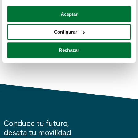
Coches de segunda mano
Si lo permite, también quisiéramos:
Aceptar
Recopilar información sobre su ubicación geográfica
Coches de km0
que puede tener una precisión de varios metros
Configurar
Coches de renting
Identificar su dispositivo analizándolo activamente
para buscar características específicas (huellas
Rechazar
digitales)
Obtenga más información sobre cómo se procesan sus
datos personales y establezca sus preferencias en la
sección de datos
. Puede cambiar o retirar su
consentimiento en cualquier momento en la Declaración
de cookies.
Las cookies de este sitio web se usan para personalizar
el contenido y los anuncios, ofrecer funciones de redes
sociales y analizar el tráfico. Además, compartimos
Conduce tu futuro,
información sobre el uso que haga del sitio web con
desata tu movilidad
nuestros partners de redes sociales, publicidad y análisis