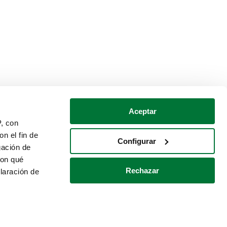
Aceptar
P, con
n el fin de
Configurar
gación de
con qué
Rechazar
laración de
Política de cookies
Contacto
 varios metros