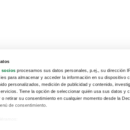
datos
 socios
procesamos sus datos personales, p.ej., su dirección I
es para almacenar y acceder la información en su dispositivo co
nido personalizados, medición de publicidad y contenido, investi
servicios. Tiene la opción de seleccionar quién usa sus datos y 
 o retirar su consentimiento en cualquier momento desde la Dec
Menú de consentimiento.
siéramos:
Aviso protección de datos
 sobre su ubicación geográfica que puede tener una precisión de