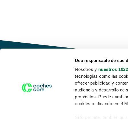
Uso responsable de sus 
Nosotros y
nuestros 1022
tecnologías como las cooki
Conduce tu futuro,
ofrecer publicidad y conte
desata tu movilidad
audiencia y desarrollo de 
propósitos. Puede cambiar
cookies o clicando en el 
Si lo permite, también qui
Acerca de nosotros
Aviso legal
Recopilar información