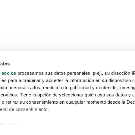
datos
 socios
procesamos sus datos personales, p.ej., su dirección I
es para almacenar y acceder la información en su dispositivo co
nido personalizados, medición de publicidad y contenido, investi
servicios. Tiene la opción de seleccionar quién usa sus datos y 
 o retirar su consentimiento en cualquier momento desde la Dec
Menú de consentimiento.
siéramos:
Aviso protección de datos
 sobre su ubicación geográfica que puede tener una precisión de