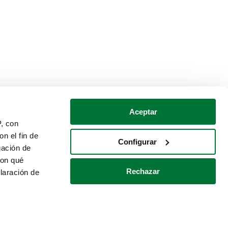
Aceptar
P, con
n el fin de
Configurar
gación de
con qué
Rechazar
laración de
Política de cookies
Contacto
 varios metros