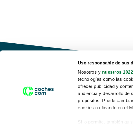
Uso responsable de sus 
Nosotros y
nuestros 1022
tecnologías como las cooki
Conduce tu futuro,
ofrecer publicidad y conte
desata tu movilidad
audiencia y desarrollo de 
propósitos. Puede cambiar
cookies o clicando en el 
Si lo permite, también qui
Acerca de nosotros
Aviso legal
Recopilar información