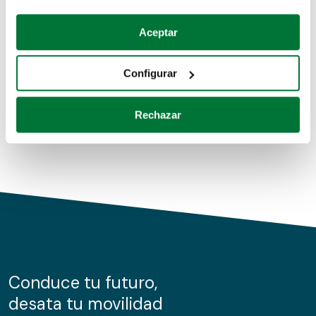
Coches de segunda mano
Si lo permite, también quisiéramos:
Aceptar
Recopilar información sobre su ubicación geográfica
Coches de km0
que puede tener una precisión de varios metros
Configurar
Coches de renting
Identificar su dispositivo analizándolo activamente
para buscar características específicas (huellas
Rechazar
digitales)
Obtenga más información sobre cómo se procesan sus
datos personales y establezca sus preferencias en la
sección de datos
. Puede cambiar o retirar su
consentimiento en cualquier momento en la Declaración
de cookies.
Las cookies de este sitio web se usan para personalizar
el contenido y los anuncios, ofrecer funciones de redes
sociales y analizar el tráfico. Además, compartimos
Conduce tu futuro,
información sobre el uso que haga del sitio web con
desata tu movilidad
nuestros partners de redes sociales, publicidad y análisis