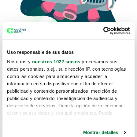
Uso responsable de sus datos
Nosotros y
nuestros 1022 socios
procesamos sus
datos personales, p.ej., su dirección IP, con tecnologías
como las cookies para almacenar y acceder la
Lo sentimos, no sabemos como
información en su dispositivo con el fin de ofrecer
te hemos traido hasta aquí.
publicidad y contenido personalizados, medición de
publicidad y contenido, investigación de audiencia y
desarrollo de servicios. Tiene la opción de seleccionar
Pero puedes encontrar el coche que estás
quién usa sus datos y con qué propósitos. Puede
buscando en alguno de estos enlaces:
cambiar o retirar su consentimiento en cualquier
momento desde la Declaración de cookies o clicando en
Coches nuevos
Mostrar detalles
el Menú de consentimiento.