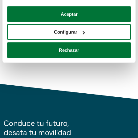
Coches de segunda mano
Si lo permite, también quisiéramos:
Aceptar
Recopilar información sobre su ubicación geográfica
Coches de km0
que puede tener una precisión de varios metros
Configurar
Coches de renting
Identificar su dispositivo analizándolo activamente
para buscar características específicas (huellas
Rechazar
digitales)
Obtenga más información sobre cómo se procesan sus
datos personales y establezca sus preferencias en la
sección de datos
. Puede cambiar o retirar su
consentimiento en cualquier momento en la Declaración
de cookies.
Las cookies de este sitio web se usan para personalizar
el contenido y los anuncios, ofrecer funciones de redes
sociales y analizar el tráfico. Además, compartimos
Conduce tu futuro,
información sobre el uso que haga del sitio web con
desata tu movilidad
nuestros partners de redes sociales, publicidad y análisis