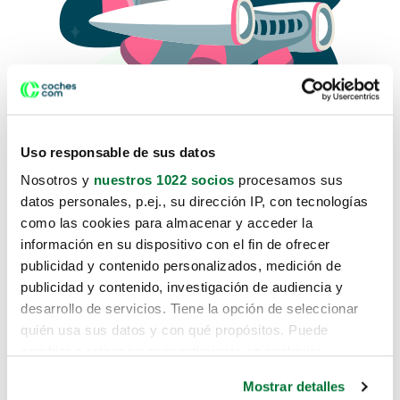
Uso responsable de sus datos
Nosotros y
nuestros 1022 socios
procesamos sus
datos personales, p.ej., su dirección IP, con tecnologías
como las cookies para almacenar y acceder la
Lo sentimos, no sabemos como
información en su dispositivo con el fin de ofrecer
te hemos traido hasta aquí.
publicidad y contenido personalizados, medición de
publicidad y contenido, investigación de audiencia y
desarrollo de servicios. Tiene la opción de seleccionar
Pero puedes encontrar el coche que estás
quién usa sus datos y con qué propósitos. Puede
buscando en alguno de estos enlaces:
cambiar o retirar su consentimiento en cualquier
momento desde la Declaración de cookies o clicando en
Coches nuevos
Mostrar detalles
el Menú de consentimiento.