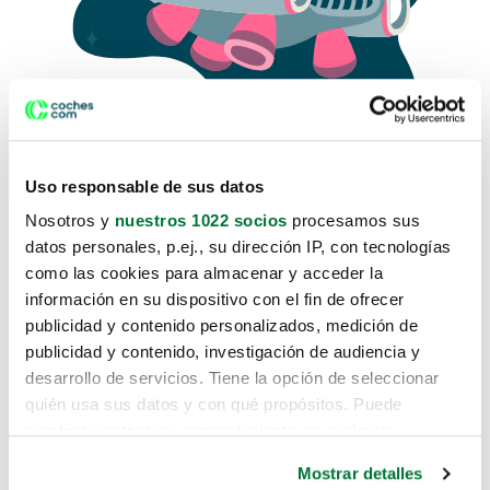
Uso responsable de sus datos
Nosotros y
nuestros 1022 socios
procesamos sus
datos personales, p.ej., su dirección IP, con tecnologías
como las cookies para almacenar y acceder la
Lo sentimos, no sabemos como
información en su dispositivo con el fin de ofrecer
te hemos traido hasta aquí.
publicidad y contenido personalizados, medición de
publicidad y contenido, investigación de audiencia y
desarrollo de servicios. Tiene la opción de seleccionar
Pero puedes encontrar el coche que estás
quién usa sus datos y con qué propósitos. Puede
buscando en alguno de estos enlaces:
cambiar o retirar su consentimiento en cualquier
momento desde la Declaración de cookies o clicando en
Coches nuevos
Mostrar detalles
el Menú de consentimiento.