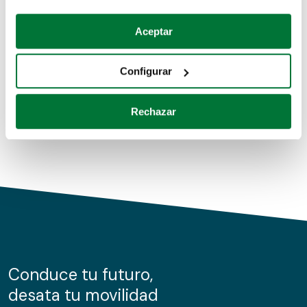
Coches de segunda mano
Si lo permite, también quisiéramos:
Aceptar
Recopilar información sobre su ubicación geográfica
Coches de km0
que puede tener una precisión de varios metros
Configurar
Coches de renting
Identificar su dispositivo analizándolo activamente
para buscar características específicas (huellas
Rechazar
digitales)
Obtenga más información sobre cómo se procesan sus
datos personales y establezca sus preferencias en la
sección de datos
. Puede cambiar o retirar su
consentimiento en cualquier momento en la Declaración
de cookies.
Las cookies de este sitio web se usan para personalizar
el contenido y los anuncios, ofrecer funciones de redes
sociales y analizar el tráfico. Además, compartimos
Conduce tu futuro,
información sobre el uso que haga del sitio web con
desata tu movilidad
nuestros partners de redes sociales, publicidad y análisis