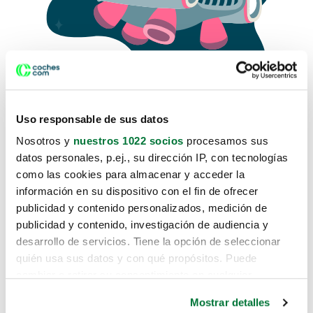
Uso responsable de sus datos
Nosotros y
nuestros 1022 socios
procesamos sus
datos personales, p.ej., su dirección IP, con tecnologías
como las cookies para almacenar y acceder la
Lo sentimos, no sabemos como
información en su dispositivo con el fin de ofrecer
te hemos traido hasta aquí.
publicidad y contenido personalizados, medición de
publicidad y contenido, investigación de audiencia y
desarrollo de servicios. Tiene la opción de seleccionar
Pero puedes encontrar el coche que estás
quién usa sus datos y con qué propósitos. Puede
buscando en alguno de estos enlaces:
cambiar o retirar su consentimiento en cualquier
momento desde la Declaración de cookies o clicando en
Coches nuevos
Mostrar detalles
el Menú de consentimiento.