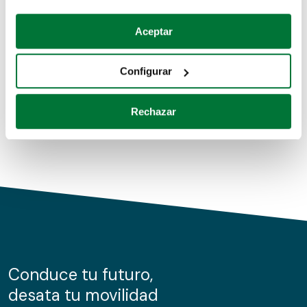
Coches de segunda mano
Si lo permite, también quisiéramos:
Aceptar
Recopilar información sobre su ubicación geográfica
Coches de km0
que puede tener una precisión de varios metros
Configurar
Coches de renting
Identificar su dispositivo analizándolo activamente
para buscar características específicas (huellas
Rechazar
digitales)
Obtenga más información sobre cómo se procesan sus
datos personales y establezca sus preferencias en la
sección de datos
. Puede cambiar o retirar su
consentimiento en cualquier momento en la Declaración
de cookies.
Las cookies de este sitio web se usan para personalizar
el contenido y los anuncios, ofrecer funciones de redes
sociales y analizar el tráfico. Además, compartimos
Conduce tu futuro,
información sobre el uso que haga del sitio web con
desata tu movilidad
nuestros partners de redes sociales, publicidad y análisis