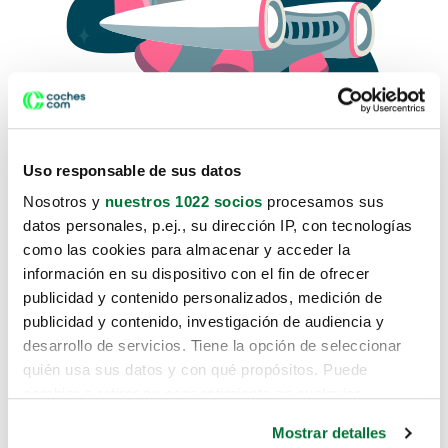
Uso responsable de sus datos
Nosotros y
nuestros 1022 socios
procesamos sus
datos personales, p.ej., su dirección IP, con tecnologías
como las cookies para almacenar y acceder la
Lo sentimos, no sabemos como
información en su dispositivo con el fin de ofrecer
te hemos traido hasta aquí.
publicidad y contenido personalizados, medición de
publicidad y contenido, investigación de audiencia y
desarrollo de servicios. Tiene la opción de seleccionar
Pero puedes encontrar el coche que estás
quién usa sus datos y con qué propósitos. Puede
buscando en alguno de estos enlaces:
cambiar o retirar su consentimiento en cualquier
momento desde la Declaración de cookies o clicando en
Coches nuevos
Mostrar detalles
el Menú de consentimiento.