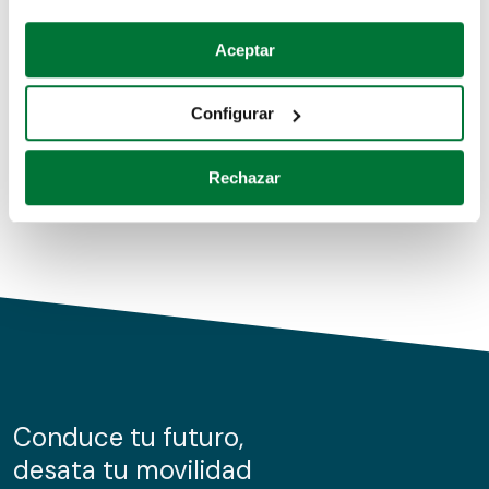
Coches de segunda mano
Si lo permite, también quisiéramos:
Aceptar
Recopilar información sobre su ubicación geográfica
Coches de km0
que puede tener una precisión de varios metros
Configurar
Coches de renting
Identificar su dispositivo analizándolo activamente
para buscar características específicas (huellas
Rechazar
digitales)
Obtenga más información sobre cómo se procesan sus
datos personales y establezca sus preferencias en la
sección de datos
. Puede cambiar o retirar su
consentimiento en cualquier momento en la Declaración
de cookies.
Las cookies de este sitio web se usan para personalizar
el contenido y los anuncios, ofrecer funciones de redes
sociales y analizar el tráfico. Además, compartimos
Conduce tu futuro,
información sobre el uso que haga del sitio web con
desata tu movilidad
nuestros partners de redes sociales, publicidad y análisis