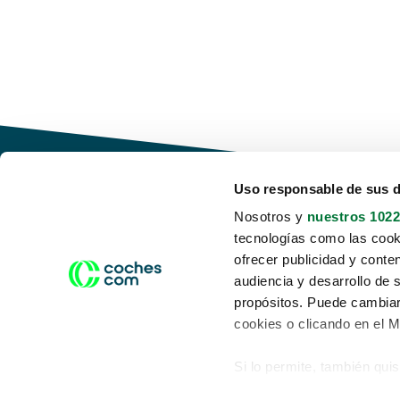
Uso responsable de sus 
Nosotros y
nuestros 1022
tecnologías como las cooki
Conduce tu futuro,
ofrecer publicidad y conte
desata tu movilidad
audiencia y desarrollo de 
propósitos. Puede cambiar
cookies o clicando en el 
Si lo permite, también qui
Acerca de nosotros
Aviso legal
Recopilar información