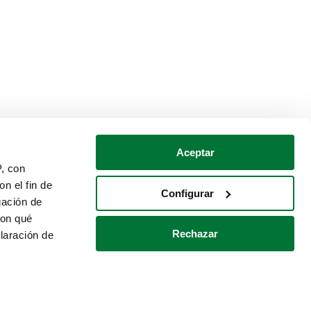
Aceptar
P, con
n el fin de
Configurar
gación de
con qué
Rechazar
laración de
Política de cookies
Contacto
 varios metros