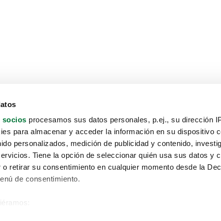
datos
 socios
procesamos sus datos personales, p.ej., su dirección I
es para almacenar y acceder la información en su dispositivo co
nido personalizados, medición de publicidad y contenido, investi
servicios. Tiene la opción de seleccionar quién usa sus datos y 
 o retirar su consentimiento en cualquier momento desde la Dec
Menú de consentimiento.
siéramos:
Aviso protección de datos
 sobre su ubicación geográfica que puede tener una precisión de