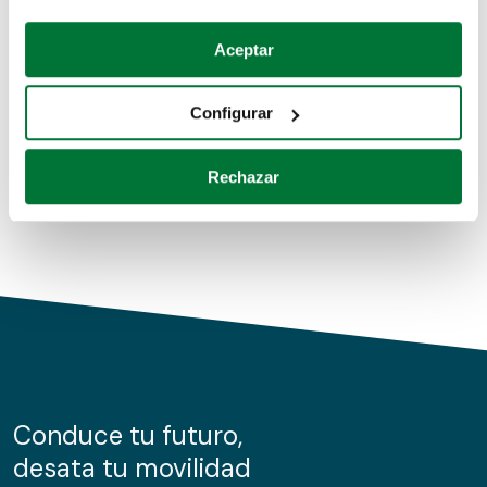
Coches de segunda mano
Si lo permite, también quisiéramos:
Aceptar
Recopilar información sobre su ubicación geográfica
Coches de km0
que puede tener una precisión de varios metros
Configurar
Coches de renting
Identificar su dispositivo analizándolo activamente
para buscar características específicas (huellas
Rechazar
digitales)
Obtenga más información sobre cómo se procesan sus
datos personales y establezca sus preferencias en la
sección de datos
. Puede cambiar o retirar su
consentimiento en cualquier momento en la Declaración
de cookies.
Las cookies de este sitio web se usan para personalizar
el contenido y los anuncios, ofrecer funciones de redes
sociales y analizar el tráfico. Además, compartimos
Conduce tu futuro,
información sobre el uso que haga del sitio web con
desata tu movilidad
nuestros partners de redes sociales, publicidad y análisis