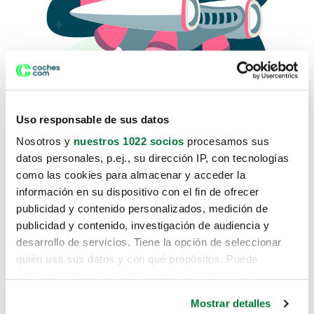
Uso responsable de sus datos
Nosotros y
nuestros 1022 socios
procesamos sus
datos personales, p.ej., su dirección IP, con tecnologías
como las cookies para almacenar y acceder la
Lo sentimos, no sabemos como
información en su dispositivo con el fin de ofrecer
te hemos traido hasta aquí.
publicidad y contenido personalizados, medición de
publicidad y contenido, investigación de audiencia y
desarrollo de servicios. Tiene la opción de seleccionar
Pero puedes encontrar el coche que estás
quién usa sus datos y con qué propósitos. Puede
buscando en alguno de estos enlaces:
cambiar o retirar su consentimiento en cualquier
momento desde la Declaración de cookies o clicando en
Coches nuevos
Mostrar detalles
el Menú de consentimiento.