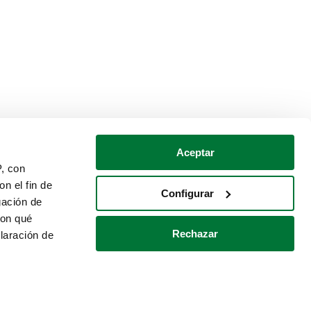
Aceptar
P, con
n el fin de
Configurar
gación de
con qué
Rechazar
laración de
Política de cookies
Contacto
 varios metros