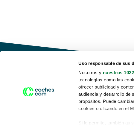
Uso responsable de sus 
Nosotros y
nuestros 1022
tecnologías como las cooki
Conduce tu futuro,
ofrecer publicidad y conte
desata tu movilidad
audiencia y desarrollo de 
propósitos. Puede cambiar
cookies o clicando en el 
Si lo permite, también qui
Acerca de nosotros
Aviso legal
Recopilar información