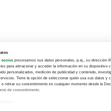
datos
 socios
procesamos sus datos personales, p.ej., su dirección I
es para almacenar y acceder la información en su dispositivo co
nido personalizados, medición de publicidad y contenido, investi
servicios. Tiene la opción de seleccionar quién usa sus datos y 
 o retirar su consentimiento en cualquier momento desde la Dec
Menú de consentimiento.
siéramos:
Aviso protección de datos
 sobre su ubicación geográfica que puede tener una precisión de