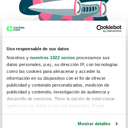
Uso responsable de sus datos
Nosotros y
nuestros 1022 socios
procesamos sus
datos personales, p.ej., su dirección IP, con tecnologías
como las cookies para almacenar y acceder la
Lo sentimos, no sabemos como
información en su dispositivo con el fin de ofrecer
te hemos traido hasta aquí.
publicidad y contenido personalizados, medición de
publicidad y contenido, investigación de audiencia y
desarrollo de servicios. Tiene la opción de seleccionar
Pero puedes encontrar el coche que estás
quién usa sus datos y con qué propósitos. Puede
buscando en alguno de estos enlaces:
cambiar o retirar su consentimiento en cualquier
momento desde la Declaración de cookies o clicando en
Coches nuevos
Mostrar detalles
el Menú de consentimiento.