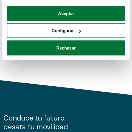
Coches de segunda mano
Si lo permite, también quisiéramos:
Aceptar
Recopilar información sobre su ubicación geográfica
Coches de km0
que puede tener una precisión de varios metros
Configurar
Coches de renting
Identificar su dispositivo analizándolo activamente
para buscar características específicas (huellas
Rechazar
digitales)
Obtenga más información sobre cómo se procesan sus
datos personales y establezca sus preferencias en la
sección de datos
. Puede cambiar o retirar su
consentimiento en cualquier momento en la Declaración
de cookies.
Las cookies de este sitio web se usan para personalizar
el contenido y los anuncios, ofrecer funciones de redes
sociales y analizar el tráfico. Además, compartimos
Conduce tu futuro,
información sobre el uso que haga del sitio web con
desata tu movilidad
nuestros partners de redes sociales, publicidad y análisis