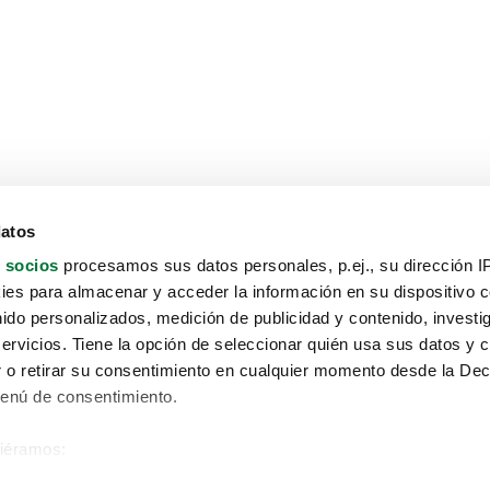
datos
 socios
procesamos sus datos personales, p.ej., su dirección I
es para almacenar y acceder la información en su dispositivo co
nido personalizados, medición de publicidad y contenido, investi
servicios. Tiene la opción de seleccionar quién usa sus datos y 
 o retirar su consentimiento en cualquier momento desde la Dec
Menú de consentimiento.
siéramos:
Aviso protección de datos
 sobre su ubicación geográfica que puede tener una precisión de