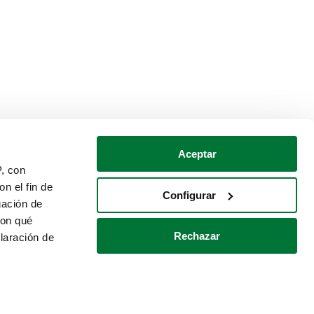
Aceptar
P, con
n el fin de
Configurar
gación de
con qué
Rechazar
laración de
Política de cookies
Contacto
 varios metros