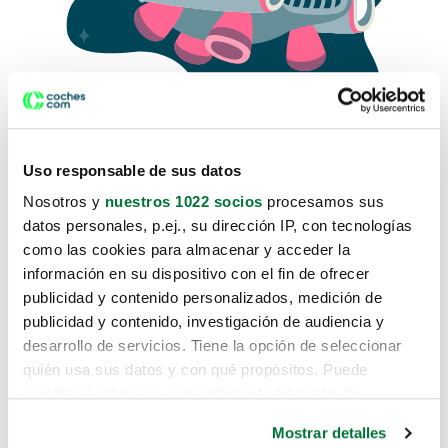
Uso responsable de sus datos
Nosotros y
nuestros 1022 socios
procesamos sus
datos personales, p.ej., su dirección IP, con tecnologías
como las cookies para almacenar y acceder la
Lo sentimos, no sabemos como
información en su dispositivo con el fin de ofrecer
te hemos traido hasta aquí.
publicidad y contenido personalizados, medición de
publicidad y contenido, investigación de audiencia y
desarrollo de servicios. Tiene la opción de seleccionar
Pero puedes encontrar el coche que estás
quién usa sus datos y con qué propósitos. Puede
buscando en alguno de estos enlaces:
cambiar o retirar su consentimiento en cualquier
momento desde la Declaración de cookies o clicando en
Coches nuevos
Mostrar detalles
el Menú de consentimiento.