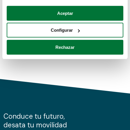
Coches de segunda mano
Si lo permite, también quisiéramos:
Aceptar
Recopilar información sobre su ubicación geográfica
Coches de km0
que puede tener una precisión de varios metros
Configurar
Coches de renting
Identificar su dispositivo analizándolo activamente
para buscar características específicas (huellas
Rechazar
digitales)
Obtenga más información sobre cómo se procesan sus
datos personales y establezca sus preferencias en la
sección de datos
. Puede cambiar o retirar su
consentimiento en cualquier momento en la Declaración
de cookies.
Las cookies de este sitio web se usan para personalizar
el contenido y los anuncios, ofrecer funciones de redes
sociales y analizar el tráfico. Además, compartimos
Conduce tu futuro,
información sobre el uso que haga del sitio web con
desata tu movilidad
nuestros partners de redes sociales, publicidad y análisis