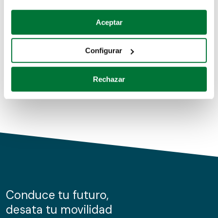
Coches de segunda mano
Si lo permite, también quisiéramos:
Aceptar
Recopilar información sobre su ubicación geográfica
Coches de km0
que puede tener una precisión de varios metros
Configurar
Coches de renting
Identificar su dispositivo analizándolo activamente
para buscar características específicas (huellas
Rechazar
digitales)
Obtenga más información sobre cómo se procesan sus
datos personales y establezca sus preferencias en la
sección de datos
. Puede cambiar o retirar su
consentimiento en cualquier momento en la Declaración
de cookies.
Las cookies de este sitio web se usan para personalizar
el contenido y los anuncios, ofrecer funciones de redes
sociales y analizar el tráfico. Además, compartimos
Conduce tu futuro,
información sobre el uso que haga del sitio web con
desata tu movilidad
nuestros partners de redes sociales, publicidad y análisis