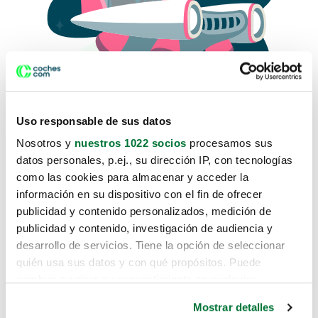
Uso responsable de sus datos
Nosotros y
nuestros 1022 socios
procesamos sus
datos personales, p.ej., su dirección IP, con tecnologías
como las cookies para almacenar y acceder la
Lo sentimos, no sabemos como
información en su dispositivo con el fin de ofrecer
te hemos traido hasta aquí.
publicidad y contenido personalizados, medición de
publicidad y contenido, investigación de audiencia y
desarrollo de servicios. Tiene la opción de seleccionar
Pero puedes encontrar el coche que estás
quién usa sus datos y con qué propósitos. Puede
buscando en alguno de estos enlaces:
cambiar o retirar su consentimiento en cualquier
momento desde la Declaración de cookies o clicando en
Coches nuevos
Mostrar detalles
el Menú de consentimiento.