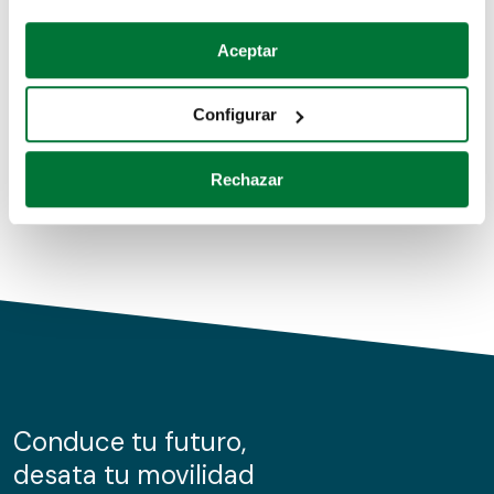
Coches de segunda mano
Si lo permite, también quisiéramos:
Aceptar
Recopilar información sobre su ubicación geográfica
Coches de km0
que puede tener una precisión de varios metros
Configurar
Coches de renting
Identificar su dispositivo analizándolo activamente
para buscar características específicas (huellas
Rechazar
digitales)
Obtenga más información sobre cómo se procesan sus
datos personales y establezca sus preferencias en la
sección de datos
. Puede cambiar o retirar su
consentimiento en cualquier momento en la Declaración
de cookies.
Las cookies de este sitio web se usan para personalizar
el contenido y los anuncios, ofrecer funciones de redes
sociales y analizar el tráfico. Además, compartimos
Conduce tu futuro,
información sobre el uso que haga del sitio web con
desata tu movilidad
nuestros partners de redes sociales, publicidad y análisis