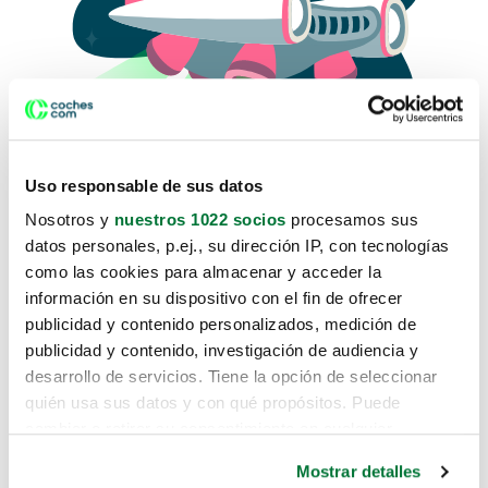
Uso responsable de sus datos
Nosotros y
nuestros 1022 socios
procesamos sus
datos personales, p.ej., su dirección IP, con tecnologías
como las cookies para almacenar y acceder la
Lo sentimos, no sabemos como
información en su dispositivo con el fin de ofrecer
te hemos traido hasta aquí.
publicidad y contenido personalizados, medición de
publicidad y contenido, investigación de audiencia y
desarrollo de servicios. Tiene la opción de seleccionar
Pero puedes encontrar el coche que estás
quién usa sus datos y con qué propósitos. Puede
buscando en alguno de estos enlaces:
cambiar o retirar su consentimiento en cualquier
momento desde la Declaración de cookies o clicando en
Coches nuevos
Mostrar detalles
el Menú de consentimiento.