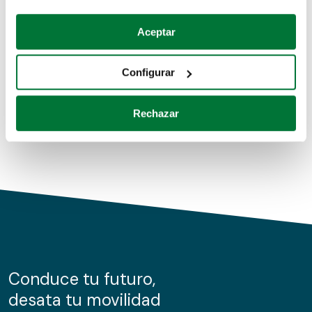
Coches de segunda mano
Si lo permite, también quisiéramos:
Aceptar
Recopilar información sobre su ubicación geográfica
Coches de km0
que puede tener una precisión de varios metros
Configurar
Coches de renting
Identificar su dispositivo analizándolo activamente
para buscar características específicas (huellas
Rechazar
digitales)
Obtenga más información sobre cómo se procesan sus
datos personales y establezca sus preferencias en la
sección de datos
. Puede cambiar o retirar su
consentimiento en cualquier momento en la Declaración
de cookies.
Las cookies de este sitio web se usan para personalizar
el contenido y los anuncios, ofrecer funciones de redes
sociales y analizar el tráfico. Además, compartimos
Conduce tu futuro,
información sobre el uso que haga del sitio web con
desata tu movilidad
nuestros partners de redes sociales, publicidad y análisis