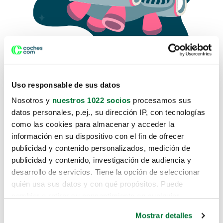
Uso responsable de sus datos
Nosotros y
nuestros 1022 socios
procesamos sus
datos personales, p.ej., su dirección IP, con tecnologías
como las cookies para almacenar y acceder la
Lo sentimos, no sabemos como
información en su dispositivo con el fin de ofrecer
te hemos traido hasta aquí.
publicidad y contenido personalizados, medición de
publicidad y contenido, investigación de audiencia y
desarrollo de servicios. Tiene la opción de seleccionar
Pero puedes encontrar el coche que estás
quién usa sus datos y con qué propósitos. Puede
buscando en alguno de estos enlaces:
cambiar o retirar su consentimiento en cualquier
momento desde la Declaración de cookies o clicando en
Coches nuevos
Mostrar detalles
el Menú de consentimiento.