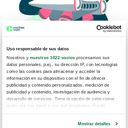
Uso responsable de sus datos
Nosotros y
nuestros 1022 socios
procesamos sus
datos personales, p.ej., su dirección IP, con tecnologías
como las cookies para almacenar y acceder la
Lo sentimos, no sabemos como
información en su dispositivo con el fin de ofrecer
te hemos traido hasta aquí.
publicidad y contenido personalizados, medición de
publicidad y contenido, investigación de audiencia y
desarrollo de servicios. Tiene la opción de seleccionar
Pero puedes encontrar el coche que estás
quién usa sus datos y con qué propósitos. Puede
buscando en alguno de estos enlaces:
cambiar o retirar su consentimiento en cualquier
momento desde la Declaración de cookies o clicando en
Coches nuevos
Mostrar detalles
el Menú de consentimiento.