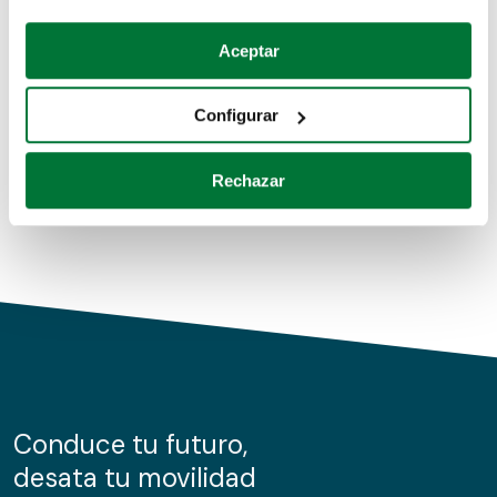
Coches de segunda mano
Si lo permite, también quisiéramos:
Aceptar
Recopilar información sobre su ubicación geográfica
Coches de km0
que puede tener una precisión de varios metros
Configurar
Coches de renting
Identificar su dispositivo analizándolo activamente
para buscar características específicas (huellas
Rechazar
digitales)
Obtenga más información sobre cómo se procesan sus
datos personales y establezca sus preferencias en la
sección de datos
. Puede cambiar o retirar su
consentimiento en cualquier momento en la Declaración
de cookies.
Las cookies de este sitio web se usan para personalizar
el contenido y los anuncios, ofrecer funciones de redes
sociales y analizar el tráfico. Además, compartimos
Conduce tu futuro,
información sobre el uso que haga del sitio web con
desata tu movilidad
nuestros partners de redes sociales, publicidad y análisis