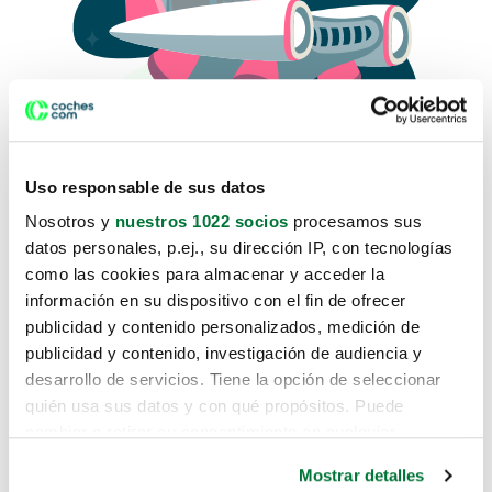
Uso responsable de sus datos
Nosotros y
nuestros 1022 socios
procesamos sus
datos personales, p.ej., su dirección IP, con tecnologías
como las cookies para almacenar y acceder la
Lo sentimos, no sabemos como
información en su dispositivo con el fin de ofrecer
te hemos traido hasta aquí.
publicidad y contenido personalizados, medición de
publicidad y contenido, investigación de audiencia y
desarrollo de servicios. Tiene la opción de seleccionar
Pero puedes encontrar el coche que estás
quién usa sus datos y con qué propósitos. Puede
buscando en alguno de estos enlaces:
cambiar o retirar su consentimiento en cualquier
momento desde la Declaración de cookies o clicando en
Coches nuevos
Mostrar detalles
el Menú de consentimiento.