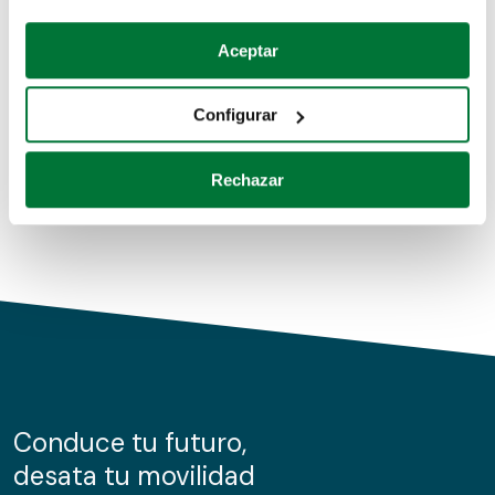
Coches de segunda mano
Si lo permite, también quisiéramos:
Aceptar
Recopilar información sobre su ubicación geográfica
Coches de km0
que puede tener una precisión de varios metros
Configurar
Coches de renting
Identificar su dispositivo analizándolo activamente
para buscar características específicas (huellas
Rechazar
digitales)
Obtenga más información sobre cómo se procesan sus
datos personales y establezca sus preferencias en la
sección de datos
. Puede cambiar o retirar su
consentimiento en cualquier momento en la Declaración
de cookies.
Las cookies de este sitio web se usan para personalizar
el contenido y los anuncios, ofrecer funciones de redes
sociales y analizar el tráfico. Además, compartimos
Conduce tu futuro,
información sobre el uso que haga del sitio web con
desata tu movilidad
nuestros partners de redes sociales, publicidad y análisis