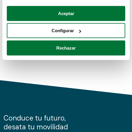
Coches de segunda mano
Si lo permite, también quisiéramos:
Aceptar
Recopilar información sobre su ubicación geográfica
Coches de km0
que puede tener una precisión de varios metros
Configurar
Coches de renting
Identificar su dispositivo analizándolo activamente
para buscar características específicas (huellas
Rechazar
digitales)
Obtenga más información sobre cómo se procesan sus
datos personales y establezca sus preferencias en la
sección de datos
. Puede cambiar o retirar su
consentimiento en cualquier momento en la Declaración
de cookies.
Las cookies de este sitio web se usan para personalizar
el contenido y los anuncios, ofrecer funciones de redes
sociales y analizar el tráfico. Además, compartimos
Conduce tu futuro,
información sobre el uso que haga del sitio web con
desata tu movilidad
nuestros partners de redes sociales, publicidad y análisis