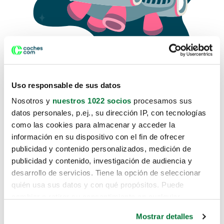
Uso responsable de sus datos
Nosotros y
nuestros 1022 socios
procesamos sus
datos personales, p.ej., su dirección IP, con tecnologías
como las cookies para almacenar y acceder la
Lo sentimos, no sabemos como
información en su dispositivo con el fin de ofrecer
te hemos traido hasta aquí.
publicidad y contenido personalizados, medición de
publicidad y contenido, investigación de audiencia y
desarrollo de servicios. Tiene la opción de seleccionar
Pero puedes encontrar el coche que estás
quién usa sus datos y con qué propósitos. Puede
buscando en alguno de estos enlaces:
cambiar o retirar su consentimiento en cualquier
momento desde la Declaración de cookies o clicando en
Coches nuevos
Mostrar detalles
el Menú de consentimiento.