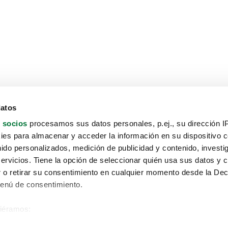
datos
 socios
procesamos sus datos personales, p.ej., su dirección I
es para almacenar y acceder la información en su dispositivo co
nido personalizados, medición de publicidad y contenido, investi
servicios. Tiene la opción de seleccionar quién usa sus datos y 
 o retirar su consentimiento en cualquier momento desde la Dec
Menú de consentimiento.
siéramos:
Aviso protección de datos
 sobre su ubicación geográfica que puede tener una precisión de