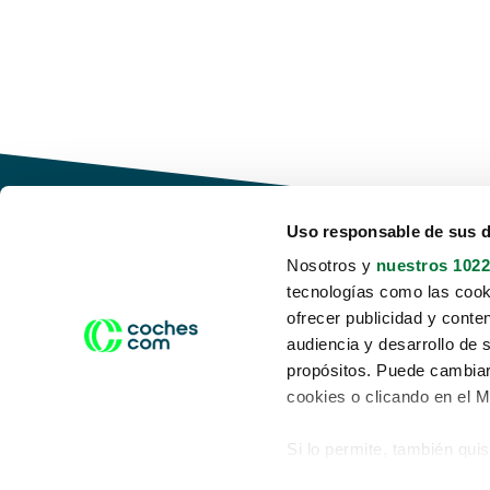
Uso responsable de sus 
Nosotros y
nuestros 1022
tecnologías como las cooki
Conduce tu futuro,
ofrecer publicidad y conte
desata tu movilidad
audiencia y desarrollo de 
propósitos. Puede cambiar
cookies o clicando en el 
Si lo permite, también qui
Acerca de nosotros
Aviso legal
Recopilar información