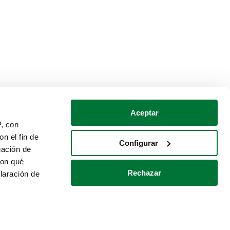
Aceptar
P, con
n el fin de
Configurar
gación de
con qué
Rechazar
laración de
Política de cookies
Contacto
 varios metros