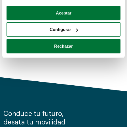
Coches de segunda mano
Si lo permite, también quisiéramos:
Aceptar
Recopilar información sobre su ubicación geográfica
Coches de km0
que puede tener una precisión de varios metros
Configurar
Coches de renting
Identificar su dispositivo analizándolo activamente
para buscar características específicas (huellas
Rechazar
digitales)
Obtenga más información sobre cómo se procesan sus
datos personales y establezca sus preferencias en la
sección de datos
. Puede cambiar o retirar su
consentimiento en cualquier momento en la Declaración
de cookies.
Las cookies de este sitio web se usan para personalizar
el contenido y los anuncios, ofrecer funciones de redes
sociales y analizar el tráfico. Además, compartimos
Conduce tu futuro,
información sobre el uso que haga del sitio web con
desata tu movilidad
nuestros partners de redes sociales, publicidad y análisis