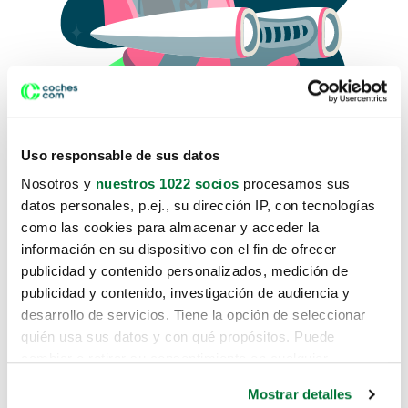
Uso responsable de sus datos
Nosotros y
nuestros 1022 socios
procesamos sus
datos personales, p.ej., su dirección IP, con tecnologías
como las cookies para almacenar y acceder la
Lo sentimos, no sabemos como
información en su dispositivo con el fin de ofrecer
te hemos traido hasta aquí.
publicidad y contenido personalizados, medición de
publicidad y contenido, investigación de audiencia y
desarrollo de servicios. Tiene la opción de seleccionar
Pero puedes encontrar el coche que estás
quién usa sus datos y con qué propósitos. Puede
buscando en alguno de estos enlaces:
cambiar o retirar su consentimiento en cualquier
momento desde la Declaración de cookies o clicando en
Coches nuevos
Mostrar detalles
el Menú de consentimiento.