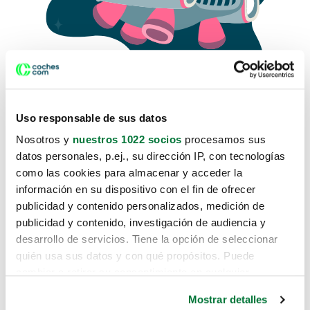
Uso responsable de sus datos
Nosotros y
nuestros 1022 socios
procesamos sus
datos personales, p.ej., su dirección IP, con tecnologías
como las cookies para almacenar y acceder la
Lo sentimos, no sabemos como
información en su dispositivo con el fin de ofrecer
te hemos traido hasta aquí.
publicidad y contenido personalizados, medición de
publicidad y contenido, investigación de audiencia y
desarrollo de servicios. Tiene la opción de seleccionar
Pero puedes encontrar el coche que estás
quién usa sus datos y con qué propósitos. Puede
buscando en alguno de estos enlaces:
cambiar o retirar su consentimiento en cualquier
momento desde la Declaración de cookies o clicando en
Coches nuevos
Mostrar detalles
el Menú de consentimiento.