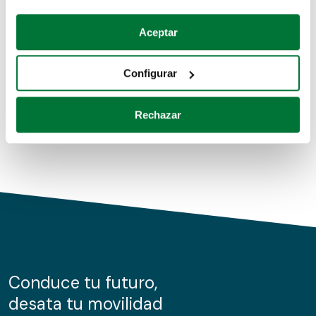
Coches de segunda mano
Si lo permite, también quisiéramos:
Aceptar
Recopilar información sobre su ubicación geográfica
Coches de km0
que puede tener una precisión de varios metros
Configurar
Coches de renting
Identificar su dispositivo analizándolo activamente
para buscar características específicas (huellas
Rechazar
digitales)
Obtenga más información sobre cómo se procesan sus
datos personales y establezca sus preferencias en la
sección de datos
. Puede cambiar o retirar su
consentimiento en cualquier momento en la Declaración
de cookies.
Las cookies de este sitio web se usan para personalizar
el contenido y los anuncios, ofrecer funciones de redes
sociales y analizar el tráfico. Además, compartimos
Conduce tu futuro,
información sobre el uso que haga del sitio web con
desata tu movilidad
nuestros partners de redes sociales, publicidad y análisis