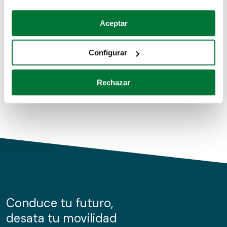
Coches de segunda mano
Si lo permite, también quisiéramos:
Aceptar
Recopilar información sobre su ubicación geográfica
Coches de km0
que puede tener una precisión de varios metros
Configurar
Coches de renting
Identificar su dispositivo analizándolo activamente
para buscar características específicas (huellas
Rechazar
digitales)
Obtenga más información sobre cómo se procesan sus
datos personales y establezca sus preferencias en la
sección de datos
. Puede cambiar o retirar su
consentimiento en cualquier momento en la Declaración
de cookies.
Las cookies de este sitio web se usan para personalizar
el contenido y los anuncios, ofrecer funciones de redes
sociales y analizar el tráfico. Además, compartimos
Conduce tu futuro,
información sobre el uso que haga del sitio web con
desata tu movilidad
nuestros partners de redes sociales, publicidad y análisis