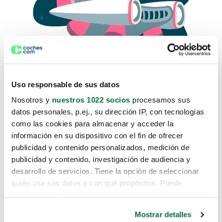
Uso responsable de sus datos
Nosotros y
nuestros 1022 socios
procesamos sus
datos personales, p.ej., su dirección IP, con tecnologías
como las cookies para almacenar y acceder la
Lo sentimos, no sabemos como
información en su dispositivo con el fin de ofrecer
te hemos traido hasta aquí.
publicidad y contenido personalizados, medición de
publicidad y contenido, investigación de audiencia y
desarrollo de servicios. Tiene la opción de seleccionar
Pero puedes encontrar el coche que estás
quién usa sus datos y con qué propósitos. Puede
buscando en alguno de estos enlaces:
cambiar o retirar su consentimiento en cualquier
momento desde la Declaración de cookies o clicando en
Coches nuevos
Mostrar detalles
el Menú de consentimiento.