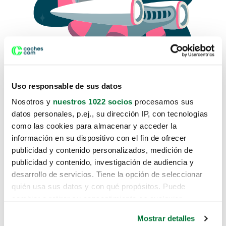
Uso responsable de sus datos
Nosotros y
nuestros 1022 socios
procesamos sus
datos personales, p.ej., su dirección IP, con tecnologías
como las cookies para almacenar y acceder la
Lo sentimos, no sabemos como
información en su dispositivo con el fin de ofrecer
te hemos traido hasta aquí.
publicidad y contenido personalizados, medición de
publicidad y contenido, investigación de audiencia y
desarrollo de servicios. Tiene la opción de seleccionar
Pero puedes encontrar el coche que estás
quién usa sus datos y con qué propósitos. Puede
buscando en alguno de estos enlaces:
cambiar o retirar su consentimiento en cualquier
momento desde la Declaración de cookies o clicando en
Coches nuevos
Mostrar detalles
el Menú de consentimiento.