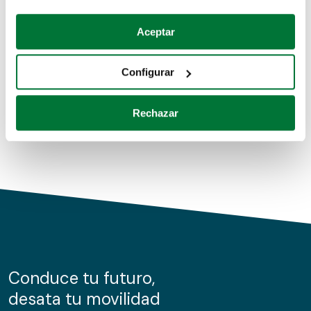
Coches de segunda mano
Si lo permite, también quisiéramos:
Aceptar
Recopilar información sobre su ubicación geográfica
Coches de km0
que puede tener una precisión de varios metros
Configurar
Coches de renting
Identificar su dispositivo analizándolo activamente
para buscar características específicas (huellas
Rechazar
digitales)
Obtenga más información sobre cómo se procesan sus
datos personales y establezca sus preferencias en la
sección de datos
. Puede cambiar o retirar su
consentimiento en cualquier momento en la Declaración
de cookies.
Las cookies de este sitio web se usan para personalizar
el contenido y los anuncios, ofrecer funciones de redes
sociales y analizar el tráfico. Además, compartimos
Conduce tu futuro,
información sobre el uso que haga del sitio web con
desata tu movilidad
nuestros partners de redes sociales, publicidad y análisis